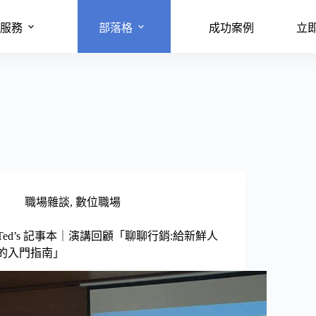
服務
部落格
成功案例
立
職場雜談
,
數位職場
Ted’s 記事本｜演講回顧「聊聊行銷:給新鮮人
的入門指南」