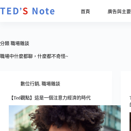
跳
至
首頁
廣告與主要
主
要
內
容
分類
職場雜談
職場中什麼都聊，什麼都不奇怪~
數位行銷
,
職場雜談
【Ted觀點】這是一個注意力經濟的時代