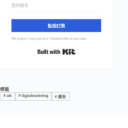
點我訂閱
We respect your privacy. Unsubscribe at anytime.
Built with Kit
標籤
#
ads
#
digitalmarketing
#
廣告