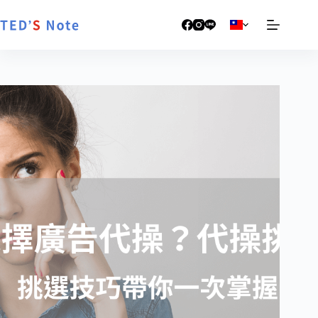
跳
至
主
要
內
容