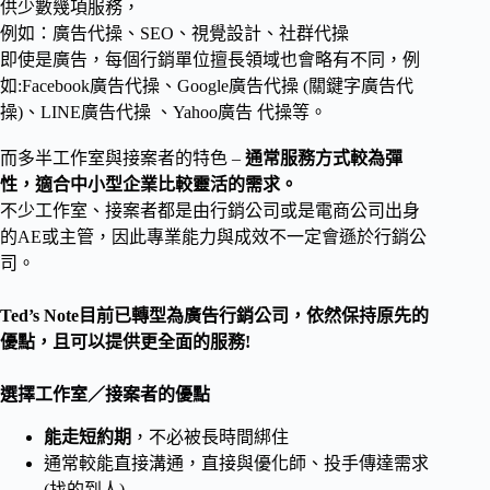
供少數幾項服務，
例如：廣告代操、SEO、視覺設計、社群代操
即使是廣告，每個行銷單位擅長領域也會略有不同，例
如:Facebook廣告代操、Google廣告代操 (關鍵字廣告代
操)、LINE廣告代操 、Yahoo廣告 代操等。
而多半工作室與接案者的特色 –
通常服務方式較為彈
性，適合中小型企業比較靈活的需求。
不少工作室、接案者都是由行銷公司或是電商公司出身
的AE或主管，因此專業能力與成效不一定會遜於行銷公
司。
Ted’s Note目前已轉型為廣告行銷公司，依然保持原先的
優點，且可以提供更全面的服務!
選擇工作室／接案者的優點
能走短約期
，不必被長時間綁住
通常較能直接溝通，直接與優化師、投手傳達需求
(找的到人)