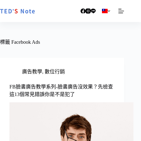
跳
至
主
要
內
容
標籤
Facebook Ads
廣告教學
,
數位行銷
FB臉書廣告教學系列-臉書廣告沒效果？先檢查
這13個常見錯誤你是不是犯了