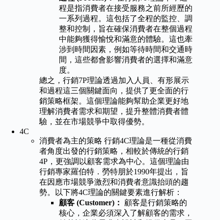
程是指消費者在接受服務之前所經歷的
一系列過程。這包括了全程的監控、調
整和控制，旨在確保消費者在整個過程
中能夠獲得愉悅和滿意的體驗。這也牽
涉到時間因素，例如等待時間和交通時
間，這些都會影響消費者的選擇和滿意
度。
總之，行銷7P理論透過加入人員、有形展示
和過程這三個關鍵面向，提供了更全面的行
銷策略框架。這個理論能夠幫助企業更好地
理解消費者需求和期望，提升整體消費者體
驗，並在市場競爭中取得優勢。
4C
消費者為主的策略 行銷4C理論是一種從消費
者角度出發的行銷策略，相較於傳統的行銷
4P，更強調以顧客需求為中心。這個理論由
行銷專家羅伯特．勞特朋於1990年提出，旨
在因應市場競爭激烈和消費者意識抬頭的趨
勢。以下將4C理論的關鍵要素進行解析：
顧客 (Customer)：
顧客是行銷策略的
核心，企業必須深入了解顧客的需求，