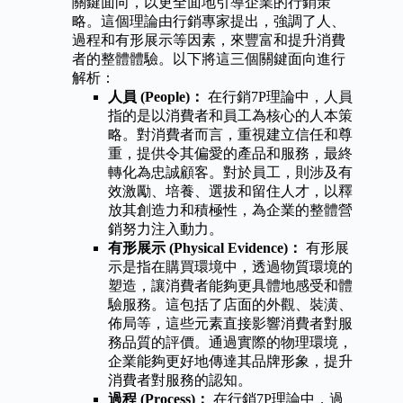
關鍵面向，以更全面地引導企業的行銷策
略。這個理論由行銷專家提出，強調了人、
過程和有形展示等因素，來豐富和提升消費
者的整體體驗。以下將這三個關鍵面向進行
解析：
人員 (People)：
在行銷7P理論中，人員
指的是以消費者和員工為核心的人本策
略。對消費者而言，重視建立信任和尊
重，提供令其偏愛的產品和服務，最終
轉化為忠誠顧客。對於員工，則涉及有
效激勵、培養、選拔和留住人才，以釋
放其創造力和積極性，為企業的整體營
銷努力注入動力。
有形展示 (Physical Evidence)：
有形展
示是指在購買環境中，透過物質環境的
塑造，讓消費者能夠更具體地感受和體
驗服務。這包括了店面的外觀、裝潢、
佈局等，這些元素直接影響消費者對服
務品質的評價。通過實際的物理環境，
企業能夠更好地傳達其品牌形象，提升
消費者對服務的認知。
過程 (Process)：
在行銷7P理論中，過