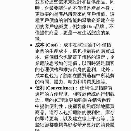
並基於這些需求來設計和提供產品。同
時，企業要關注的不僅僅是產品本身，
更重要的是產品所帶來的客戶價值。這
種客戶價值的創造能夠幫助企業建立長
期的客戶忠誠度，例如像Dior品牌，不
僅提供商品，更是一種生活態度的象
徵。
成本 (Cost)：
成本在4C理論中不僅指
企業的生產成本，還包括顧客的購買成
本。這個概念也涵蓋了價格的設定，企
業應該思考如何定價，以同時滿足顧客
的心理價格和維持自身的盈利。此外，
成本也包括了顧客在購買過程中所花費
的時間、體力、精力和購買風險等。
便利 (Convenience)：
便利性是指購買
過程的方便程度。相較於傳統的行銷觀
念，新的4C理論更加強調在銷售過程
中提供便利性，使顧客能夠輕鬆地購買
商品。這可以包括通路的便利性、庫存
的即時更新，以及建立線上平台等，這
些細節都能夠為顧客帶來更好的消費體
驗。