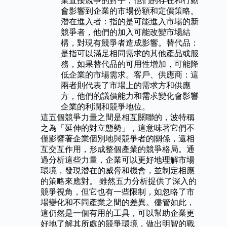
業直接競爭的對手，他們的存在和行動
會影響到企業的市場份額和定價策略。
潛在進入者：指的是可能進入市場的新
競爭者，他們的加入可能改變市場結
構，對現有競爭者造成影響。替代品：
是指可以滿足相同需求的其他產品或服
務，如果替代品的可用性增加，可能降
低企業的市場需求。客戶、供應商：這
兩者則代表了市場上的需求方和供應
方，他們的議價能力和需求變化會影響
企業的利潤和競爭地位。
這五個競爭力量之間是相互關聯的，波特稱
之為「延伸的對立態勢」，這意味著它們不
僅影響著企業個別地與競爭者的關係，還相
互交互作用，形成整個產業的競爭格局。通
過分析這些力量，企業可以更好地理解市場
環境，發現潛在的威脅和機會，並制定相應
的策略來應對。 雖然五力分析提供了深入的
競爭視角，但它也有一些限制，如忽略了市
場變化和不同產業之間的差異。儘管如此，
這仍然是一個有用的工具，可以幫助企業更
好地了解其所處的競爭環境，做出明智的戰