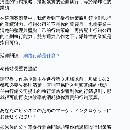
清楚的行銷策略，搭配紮實的企劃執行，等於爆炸性的
業績
在這個案例當中，我們看到了從行銷策略引領企劃執行
的業績潛力。行銷公司並不是你的萬靈丹，也需要業主
清楚的整理與盤點自己的行銷策略，再搭配上行銷公司
的企劃執行能力，雙方通力合作之下，爆炸性的業績是
指日可待。
延伸閱讀：
網路行銷是什麼？
泰德站長重要提醒
請記得，作為企業主在進行第 3 步驟以前，步驟 1 & 2
都務必要先整理清楚，否則容易陷入無頭蒼蠅的狀態，
任由行銷公司提出的執行策略影響到你的行銷規劃，那
就很可能再次無效率的消耗掉你寶貴的行銷預算。
あなたのビジネスのためのマーケティングロケットに
お任せください！
如果你的公司需要行銷顧問從頭帶你跑過這段行銷策略