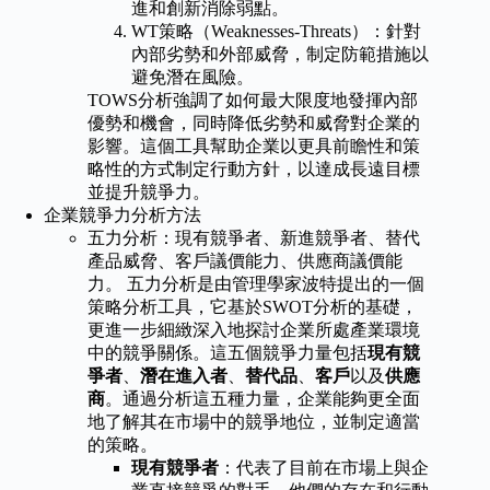
進和創新消除弱點。
WT策略（Weaknesses-Threats）：針對
內部劣勢和外部威脅，制定防範措施以
避免潛在風險。
TOWS分析強調了如何最大限度地發揮內部
優勢和機會，同時降低劣勢和威脅對企業的
影響。這個工具幫助企業以更具前瞻性和策
略性的方式制定行動方針，以達成長遠目標
並提升競爭力。
企業競爭力分析方法
五力分析：現有競爭者、新進競爭者、替代
產品威脅、客戶議價能力、供應商議價能
力。 五力分析是由管理學家波特提出的一個
策略分析工具，它基於SWOT分析的基礎，
更進一步細緻深入地探討企業所處產業環境
中的競爭關係。這五個競爭力量包括
現有競
爭者
、
潛在進入者
、
替代品
、
客戶
以及
供應
商
。通過分析這五種力量，企業能夠更全面
地了解其在市場中的競爭地位，並制定適當
的策略。
現有競爭者
：代表了目前在市場上與企