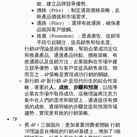
能，建立品牌競爭優勢。
價格（Price）：制定適當價格策略，反
映產品價值和市場需求。
通路（Place）：選擇有效通路，確保產
品能與客戶接觸。
推廣（Promotion）：透過廣告、促銷等
手段引起關注，提高銷售和知名度。
行銷4P理論是經典策略，幫助企業成功定位
和推廣產品。通過產品特點、價格策略、有
效通路以及促銷方法，企業能夠在市場中建
立競爭優勢，吸引客戶並提高銷售表現。簡
而言之，4P策略是實現成功行銷的關鍵。
新行銷 4P 新行銷 4P 是現代衍生的綜合性策
略，著重於
人、成效、步驟和預測
，以指導
企業在市場中取得成功。這種理論將注意力
集中在人們的需求和期望上，通過提供有價
值的成效、遵循明確的步驟並提前預測市場
趨勢，實現更有效的行銷策略。
7P
舊 4P + 三個面向：更加著重消費者體驗 行銷
7P理論是在傳統的行銷4P基礎上，增加了3個