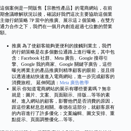
這個案例是一間販售【宗教性產品】的電商網站，在前
期會議瞭解狀況以後，確認好我們這次主要協助這個業
主做行銷策略 7P 當中的推廣、展示這 2 個策略，在雙方
通力合作之下，我們在一個月內創造超過七位數的營業
額。
推廣 為了使顧客能夠更便利的接觸到業主，我們
的行銷策略是在多個數位通路上進行曝光，其中包
含：Facebook 社群、Meta 廣告、Google 搜尋引
擎、Google 我的商家、Google 關鍵字廣告，這些
曝光將業主的產品推廣到精準顧客的眼前，並且得
以透過連結快速進入電商網站，進一步完成顧客的
消費旅程。 延伸閱讀：
Meta 廣告教學
展示 你知道電商網站的展示有哪些要素嗎？無非
就是：圖片、文案、頁面顯示、排版…等等的素
材。進入網站的顧客，影響他們是否消費的原因，
跟這些素材息息相關。泰德在這部分，就顧客原有
的內容進行了許多優化：文案編輯、圖文安排、重
點提示、頁面調整優化…等等。