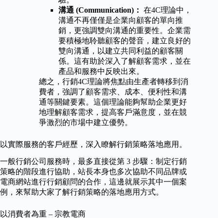
溝通 (Communication)：
在4C理論中，
溝通不再僅僅是企業向顧客的單向推
銷，更強調雙向溝通的重要性。企業需
要積極地聆聽顧客的聲音，建立良好的
雙向溝通，以建立共同利益的顧客關
係。這有助於深入了解顧客需求，並在
產品和服務中反映出來。
總之，行銷4C理論將焦點由生產者轉移到消
費者，強調了顧客需求、成本、便利性和溝
通等關鍵要素。這個理論能夠幫助企業更好
地理解顧客需求，提高客戶滿意度，並在競
爭激烈的市場中建立優勢。
以實際服務的客戶經歷，深入瞭解行銷策略落地應用。
一般行銷公司服務時，最多直接從第 3 步驟：制定行銷
策略的階段進行協助，站長本身也多次協助不同品牌或
電商網站進行行銷顧問的合作，這邊就展示其中一個案
例，來幫助大家了解行銷策略的落地應用方式。
以消費者為重 – 宗教電商