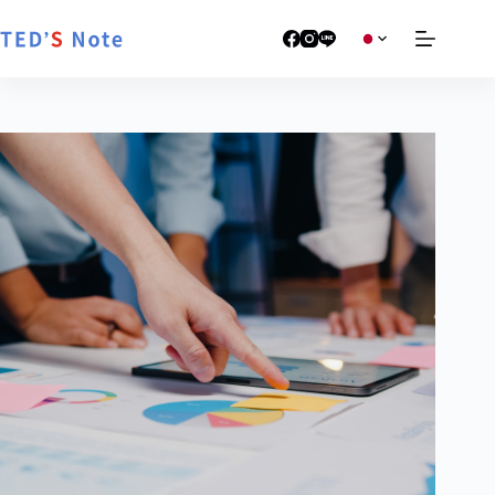
跳
至
主
要
內
容