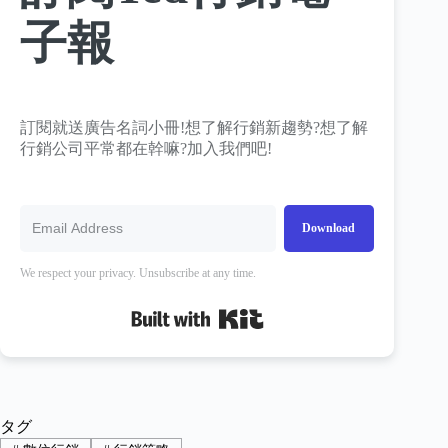
子報
訂閱就送廣告名詞小冊!想了解行銷新趨勢?想了解
行銷公司平常都在幹嘛?加入我們吧!
Download
We respect your privacy. Unsubscribe at any time.
Built with Kit
タグ